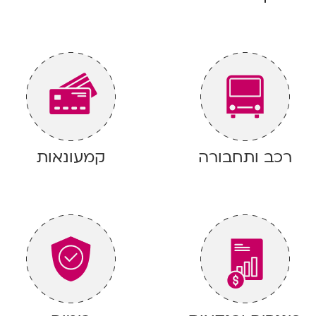
רכב ותחבורה
קמעונאות