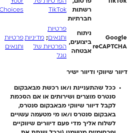
TikTo
פרסום,
הפרטיות של
Your
רשתות
TikTok
Choices
חברתיות
פרטיות
ניתוח
Googl
ותנאים
;
מדיניות
פרטיות
ביצועים,
reCAPTCH
הפרטיות של
ותנאים
אבטחה
גוגל
וור שיווקי ודיוור ישיר
ככל שהתעניינת ו/או רכשת מבאבקום
סנטרס מוצרים ושירותים או אם הסכמת
לקבל דיוור שיווקי מבאבקום סנטרס,
באבקום סנטרס ו/או מי מטעמה עשויים
לשלוח אליך מדי פעם דיוורים שיווקיים
ופרסומיים מטעמנו (וככל שנתת את